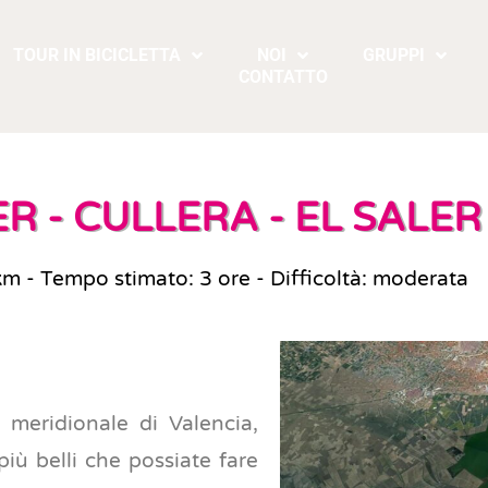
TOUR IN BICICLETTA
NOI
GRUPPI
CONTATTO
ER - CULLERA - EL SALER
km - Tempo stimato: 3 ore - Difficoltà: moderata
 meridionale di Valencia,
più belli che possiate fare