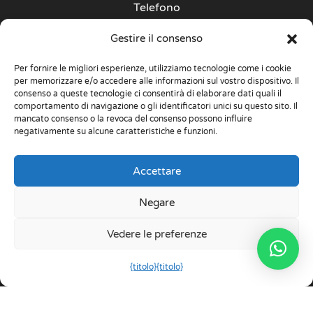
Telefono
+34 963 387 008
Gestire il consenso
Whatsapp
Per fornire le migliori esperienze, utilizziamo tecnologie come i cookie
+34 675 730 218
per memorizzare e/o accedere alle informazioni sul vostro dispositivo. Il
consenso a queste tecnologie ci consentirà di elaborare dati quali il
comportamento di navigazione o gli identificatori unici su questo sito. Il
Informativa sulla privacy
mancato consenso o la revoca del consenso possono influire
negativamente su alcune caratteristiche e funzioni.
Accettare
Negare
Vedere le preferenze
{titolo}
{titolo}
Italiano