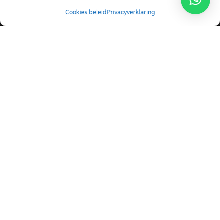
Cookies beleid
Privacyverklaring
Nederlands
Neem contact op met
Onze winkels
Telefoon
+34 963 387 008
Whatsapp
+34 675 730 218
Privacybeleid