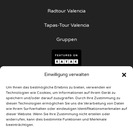
Radtour Valencia
Tapas-Tour Valencia
Gruppen
Einwilligung verwalten
Kontakt
Um Ihnen das bestmögliche Erlebnis zu bieten, verwenden wir
Technologien wie Cookies, um Informationen auf Ihrem Gerät zu
speichern und/oder darauf zuzugreifen. Durch Ihre Zustimmung zu
diesen Technologien ermöglichen Sie uns die Verarbeitung von Daten
Unsere Geschäfte
wie Ihrem Surfverhalten oder eindeutigen Identifikationsmerkmalen auf
dieser Website. Wenn Sie Ihre Zustimmung nicht erteilen oder
Telefon
widerrufen, kann dies bestimmte Funktionen und Merkmale
beeinträchtigen.
+34 963 387 008