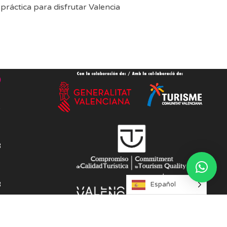
práctica para disfrutar Valencia
o
s
8
8
Español
dad