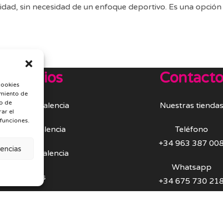
ilidad, sin necesidad de un enfoque deportivo. Es una opción 
Servicios
Contact
cookies
imiento de
o de
ike Rental Valencia
Nuestras tienda
rar el
 funciones.
Bike Tour Valencia
Teléfono
+34 963 387 00
rencias
apas Tour Valencia
Whatsapp
Grupos
+34 675 730 21
Política de Privaci