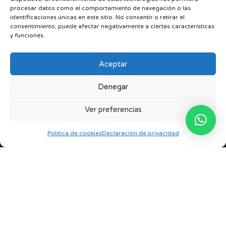
Grupos
procesar datos como el comportamiento de navegación o las
identificaciones únicas en este sitio. No consentir o retirar el
consentimiento, puede afectar negativamente a ciertas características
y funciones.
Aceptar
Contacto
Denegar
Ver preferencias
Nuestras tiendas
Política de cookies
Declaración de privacidad
Español
Teléfono
+34 963 387 008
Whatsapp
+34 675 730 218
Política de Privacidad