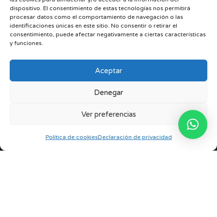
dispositivo. El consentimiento de estas tecnologías nos permitirá
Nuestras tiendas
procesar datos como el comportamiento de navegación o las
identificaciones únicas en este sitio. No consentir o retirar el
consentimiento, puede afectar negativamente a ciertas características
Teléfono
y funciones.
+34 963 387 008
Aceptar
Whatsapp
+34 675 730 218
Denegar
Política de Privacidad
Ver preferencias
Política de cookies
Declaración de privacidad
Español